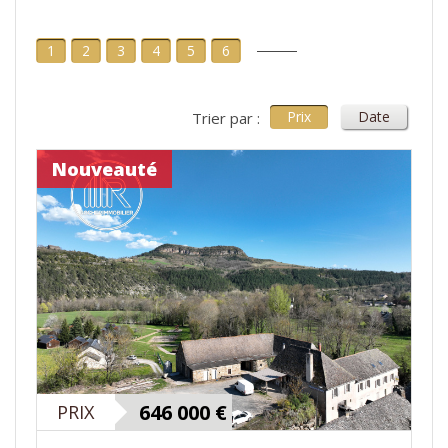
1
2
3
4
5
6
Prix
Date
Trier par :
Nouveauté
646 000
€
PRIX