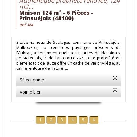
Authentique propriété rénovée, 124
m2...
Maison 124 m² - 6 Pièces -
Prinsuéjols (48100)
Ref 384
Située hameau de Soulages, commune de Prinsuéjols-
Malbouzon, au cœur des paysages préservés de
l'Aubrac, à seulement quelques minutes de Nasbinals,
de Marvejols, et de l’autoroute A75, cette propriété en
pierre et toit de lauze offre un cadre de vie privilégié, au
calme, entouré de nature. ...
Sélectionner
Voir le bien
1
2
3
4
5
6