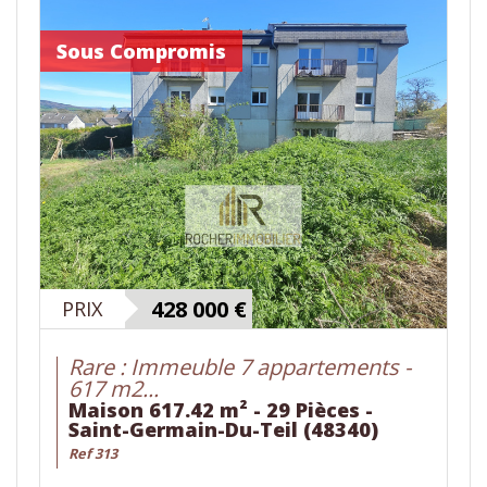
Sous Compromis
428 000
€
PRIX
Rare : Immeuble 7 appartements -
617 m2...
Maison 617.42 m² - 29 Pièces -
Saint-Germain-Du-Teil (48340)
Ref 313